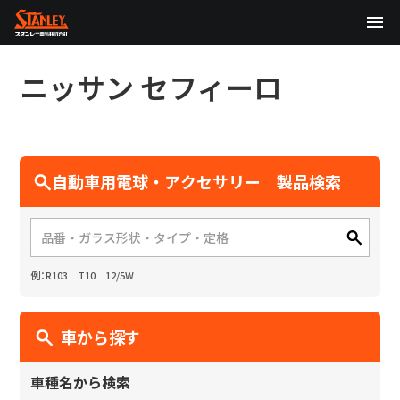
TOP
ニッサン
セフィーロ
企業情報
製品情報
自動車用電球・アクセサリー 製品検索
テクノロジー
サステナビリティ
例：R103 T10 12/5W
株主・投資家情報
ニュース
車から探す
採用情報
車種名から検索