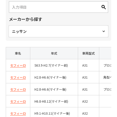
日本語
English
中文
サイト内検索
メーカーから探す
ニッサン
製品検索
全て
車名
年式
車両型式
セフィーロ
S63.9-H2.7(マイナー前)
A31
プロジェ
例：
VFHY1104P、LLF0111A、ULR4B、SL035
セフィーロ
H2.8-H6.6(マイナー後)
A31
角型ヘッ
お問い合わせ
セフィーロ
H2.8-H6.6(マイナー後)
A31
プロジェ
セフィーロ
H6.8-H8.12(マイナー前)
A32
セフィーロ
H9.1-H10.11(マイナー後)
A32