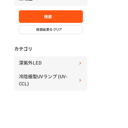
y
～
V
V
～
deg.
deg.
検索
検索結果をクリア
カテゴリ
深紫外LED
冷陰極型UVランプ (UV-
CCL)