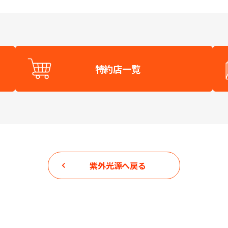
特約店一覧
紫外光源
へ戻る