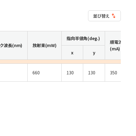
並び替え
指向半値角(deg.)
順電流
ク波長(nm)
放射束(mW)
(mA)
(
x
y
660
130
130
350
3