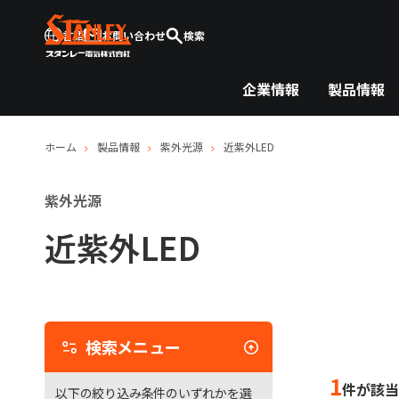
言語
お問い合わせ
検索
企業情報
製品情報
ホーム
製品情報
紫外光源
近紫外LED
紫外光源
近紫外LED
検
索
メ
検索メニュー
ニ
ュ
1
件が該当
以下の絞り込み条件のいずれかを選