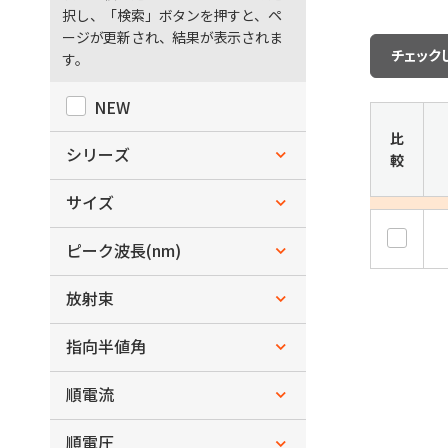
ー
択し、「検索」ボタンを押すと、ペ
ージが更新され、結果が表示されま
チェック
す。
NEW
比
シリーズ
較
4E シリーズ (Middle-power)
サイズ
L3.5xW3.5xH2.05
ピーク波長(nm)
～
放射束
nm
nm
～
指向半値角
mW
mW
x
順電流
～
deg.
deg.
～
順電圧
mA
mA