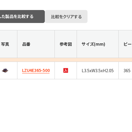
した製品を比較する
比較をクリアする
写真
品番
参考図
サイズ(mm)
ピー
LZU4E365-500
L3.5xW3.5xH2.05
365