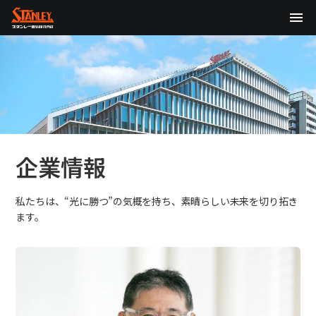
TOP
企業情報
製品情報
テクノロジー
企業情報
サステナビリティ
私たちは、“光に勝つ”の気概を持ち、素晴らしい未来を切り拓き
ます。
株主・投資家情報
ニュース
採用情報