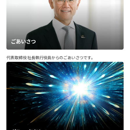
日本語
English
中文
サイト内検索
ごあいさつ
製品検索
全て
代表取締役 社長執行役員からのごあいさつです。
例：
VFHY1104P、LLF0111A、ULR4B、SL035
お問い合わせ