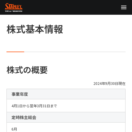
TOP
株式基本情報
企業情報
製品情報
テクノロジー
株式の概要
サステナビリティ
2024年9月30日現在
株主・投資家情報
事業年度
ニュース
4月1日から翌年3月31日まで
定時株主総会
採用情報
6月