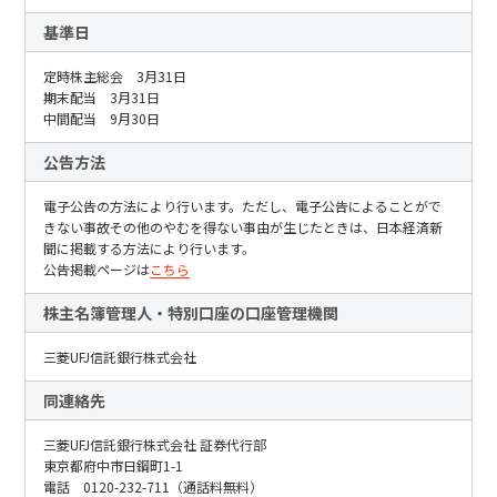
日本語
English
中文
基準日
サイト内検索
定時株主総会 3月31日
期末配当 3月31日
中間配当 9月30日
製品検索
公告方法
全て
電子公告の方法により行います。ただし、電子公告によることがで
きない事故その他のやむを得ない事由が生じたときは、日本経済新
聞に掲載する方法により行います。
公告掲載ページは
こちら
株主名簿管理人・特別口座の口座管理機関
例：
VFHY1104P、LLF0111A、ULR4B、SL035
お問い合わせ
三菱UFJ信託銀行株式会社
同連絡先
三菱UFJ信託銀行株式会社 証券代行部
東京都府中市日鋼町1-1
電話 0120-232-711（通話料無料）