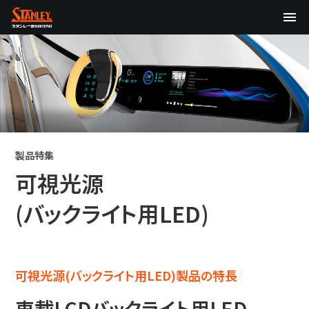
TOP
企業情報
製品情報
テクノロジー
製品特集
可視光源
サステナビリティ
(バックライト用LED)
株主・投資家情報
ニュース
可視光源(バックライト用LED)製品の特長
採用情報
車載LCDバックライト用LED