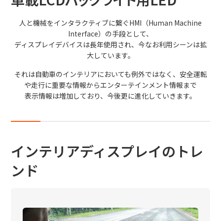
日本語
English
中文
人と機械をインタラクティブに繋ぐHMI（Human Machine
サイト内検索
Interface）の手段として、
ディスプレイデバイスは長年使用され、今なお利用シーンは拡
大しています。
製品検索
それは自動車のインテリアにおいても例外ではなく、安全運転
や走行に重要な情報からエンターテインメント情報まで
全て
表示情報は増加しており、今後更に進化していきます。
例：
VFHY1104P、LLF0111A、ULR4B、SL035
インテリアディスプレイのトレ
お問い合わせ
ンド