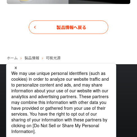
日本語
English
中文
サイト内検索
製品情報へ戻る
製品検索
全て
ホーム
製品情報
可視光源
サイトマップ
グローバルプライバシーポリシー
クッキーポリシー
サイトポリシー
お問い合わせ
例：
VFHY1104P、LLF0111A、ULR4B、SL035
お問い合わせ