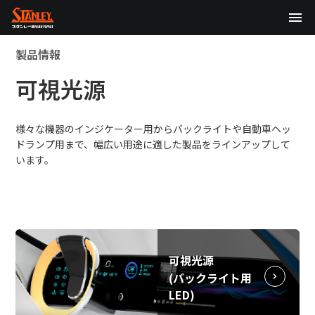
TOP
製品情報
可視光源
企業情報
製品情報
様々な機器のインジケーター用からバックライトや自動車ヘッ
ドランプ用まで、幅広い用途に適した製品をラインアップして
テクノロジー
います。
サステナビリティ
株主・投資家情報
ニュース
可視光源
(バックライト用
採用情報
LED)