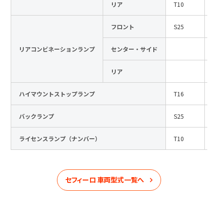
リア
T10
1
フロント
S25
1
リアコンビネーションランプ
センター・サイド
リア
ハイマウントストップランプ
T16
1
バックランプ
S25
1
ライセンスランプ（ナンバー）
T10
1
セフィーロ
車両型式一覧へ