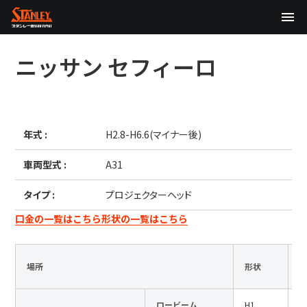
TOP
ニッサン
セフィーロ
企業情報
製品情報
年式 :
H2.8-H6.6(マイナー後)
テクノロジー
車両型式 :
A31
サステナビリティ
タイプ :
プロジェクターヘッド
株主・投資家情報
口金の一覧はこちら
形状の一覧はこちら
ニュース
場所
形状
採用情報
ロービーム
H1
1