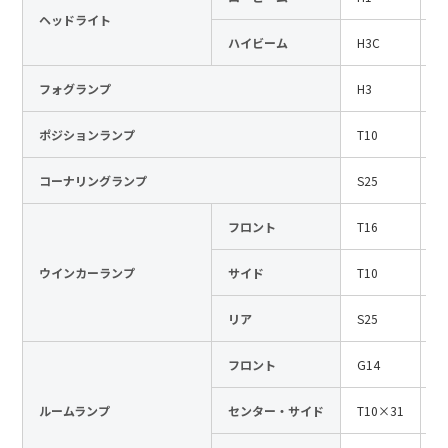
ヘッドライト
日本語
English
中文
ハイビーム
H3C
1
サイト内検索
フォグランプ
H3
1
ポジションランプ
T10
1
製品検索
コーナリングランプ
S25
1
全て
フロント
T16
1
ウインカーランプ
サイド
T10
1
例：
VFHY1104P、LLF0111A、ULR4B、SL035
お問い合わせ
リア
S25
1
フロント
G14
1
ルームランプ
センター・サイド
T10×31
1