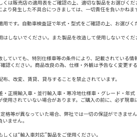
しくは販売店の適用表をご確認の上、適切な製品をお選びくだ
により発生した不具合につきましては、一切責任を負いかねま
適用です。自動車検査証で年式・型式をご確認の上、お選びく
用はしないでください。また製品を改造して使用しないでくだ
一致していても、特別仕様車等の条件により、記載されている情
ご確認ください。商品改良の為、仕様・外観は予告なく変更す
配布、改変、賃貸、貸与することを禁止されています。
差・正規輸入車・並行輸入車・寒冷地仕様車・グレード・年式
が使用されていない場合があります。ご購入の前に、必ず現車
･定格等が異なっていた場合、弊社では一切の保証ができませ
負いません。
もしくは“輸入車対応”製品をご使用ください。