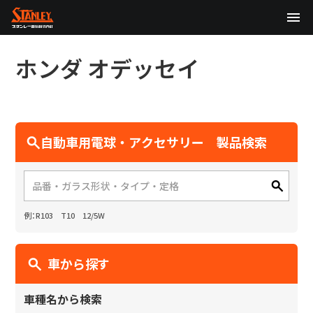
TOP
ホンダ
オデッセイ
企業情報
製品情報
自動車用電球・アクセサリー 製品検索
テクノロジー
サステナビリティ
例：R103 T10 12/5W
株主・投資家情報
ニュース
車から探す
採用情報
車種名から検索