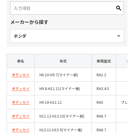
日本語
English
中文
サイト内検索
メーカーから探す
ホンダ
製品検索
全て
車名
年式
車両型式
タイ
オデッセイ
H6.10-H9.7(マイナー前)
RA1.2
例：
VFHY1104P、LLF0111A、ULR4B、SL035
オデッセイ
H9.8-H11.11(マイナー後)
RA3.4.5
お問い合わせ
オデッセイ
H9.10-H11.11
RA5
プレス
オデッセイ
H11.12-H13.10(マイナー前)
RA6.7
オデッセイ
H13.11-H15.9(マイナー後)
RA6.7