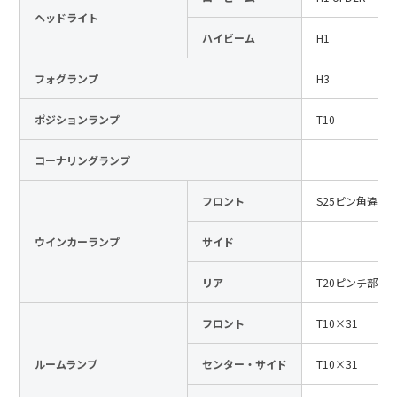
ヘッドライト
日本語
English
中文
ハイビーム
H1
サイト内検索
フォグランプ
H3
ポジションランプ
T10
製品検索
コーナリングランプ
全て
フロント
S25ピン角違い
ウインカーランプ
サイド
例：
VFHY1104P、LLF0111A、ULR4B、SL035
お問い合わせ
リア
T20ピンチ部違
フロント
T10×31
ルームランプ
センター・サイド
T10×31