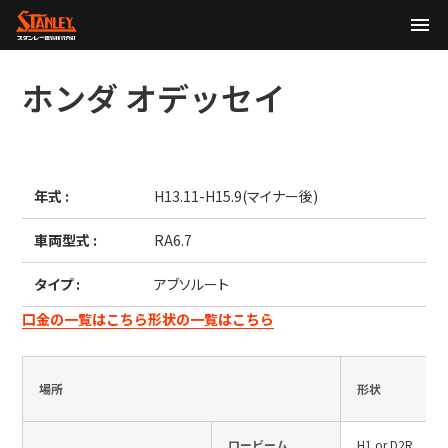
TOP
ホンダ
オデッセイ
企業情報
製品情報
年式 :
H13.11-H15.9(マイナー後)
テクノロジー
車両型式 :
RA6.7
サステナビリティ
タイプ :
アブソルート
株主・投資家情報
口金の一覧はこちら
形状の一覧はこちら
ニュース
場所
形状
採用情報
ロービーム
H1 or D2R