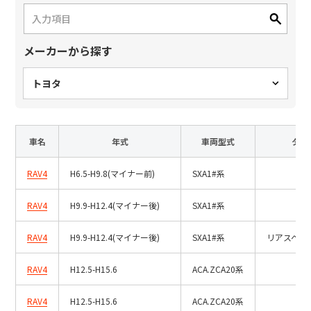
日本語
English
中文
サイト内検索
メーカーから探す
トヨタ
製品検索
全て
車名
年式
車両型式
タイ
RAV4
H6.5-H9.8(マイナー前)
SXA1#系
例：
VFHY1104P、LLF0111A、ULR4B、SL035
RAV4
H9.9-H12.4(マイナー後)
SXA1#系
お問い合わせ
RAV4
H9.9-H12.4(マイナー後)
SXA1#系
リアスペア
RAV4
H12.5-H15.6
ACA.ZCA20系
RAV4
H12.5-H15.6
ACA.ZCA20系