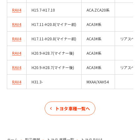
RAV4
H15.7-H17.10
ACA.ZCA20系
RAV4
H17.11-H20.8(マイナー前)
ACA3#系
RAV4
H17.11-H20.8(マイナー前)
ACA3#系
リアスペア
RAV4
H20.9-H28.7(マイナー後)
ACA3#系
RAV4
H20.9-H28.7(マイナー後)
ACA3#系
リアスペア
RAV4
H31.3-
MXAA/XAH54
トヨタ
車種一覧へ
ホーム
製品情報
トヨタ
車種一覧
トヨタ
RAV4