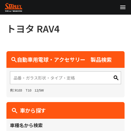
TOP
トヨタ
RAV4
企業情報
製品情報
自動車用電球・アクセサリー 製品検索
テクノロジー
サステナビリティ
例：R103 T10 12/5W
株主・投資家情報
ニュース
車から探す
採用情報
車種名から検索