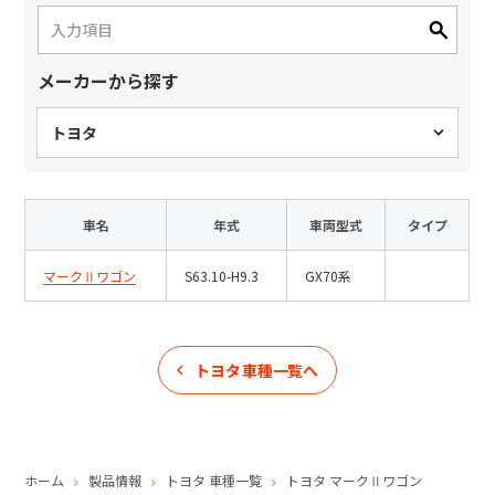
日本語
English
中文
サイト内検索
メーカーから探す
トヨタ
製品検索
全て
車名
年式
車両型式
タイプ
マークⅡワゴン
S63.10-H9.3
GX70系
例：
VFHY1104P、LLF0111A、ULR4B、SL035
お問い合わせ
トヨタ
車種一覧へ
ホーム
製品情報
トヨタ
車種一覧
トヨタ
マークⅡワゴン