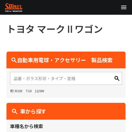
TOP
トヨタ
マークⅡワゴン
企業情報
製品情報
自動車用電球・アクセサリー 製品検索
テクノロジー
サステナビリティ
例：R103 T10 12/5W
株主・投資家情報
ニュース
車から探す
採用情報
車種名から検索