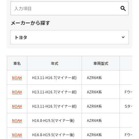
日本語
English
中文
サイト内検索
メーカーから探す
トヨタ
製品検索
全て
車名
年式
車両型式
NOAH
H13.11-H16.7(マイナー前)
AZR6#系
例：
VFHY1104P、LLF0111A、ULR4B、SL035
NOAH
H13.11-H16.7(マイナー前)
AZR6#系
Fウイ
お問い合わせ
NOAH
H13.11-H16.7(マイナー前)
AZR6#系
Sタイ
NOAH
H16.8-H19.5(マイナー後)
AZR6#系
NOAH
H16.8-H19.5(マイナー後)
AZR6#系
Fウイ