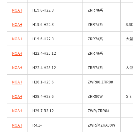
NOAH
H19.6-H22.3
ZRR7#系
NOAH
H19.6-H22.3
ZRR7#系
S.SI.V
NOAH
H19.6-H22.3
ZRR7#系
大型ルー
NOAH
H22.4-H25.12
ZRR7#系
NOAH
H22.4-H25.12
ZRR7#系
大型ルー
NOAH
H26.1-H29.6
ZWR80.ZRR8#
NOAH
H28.4-H29.6
ZRR80W
G'z
NOAH
H29.7-R3.12
ZWR/ZRR8#
NOAH
R4.1-
ZWR/MZRA90W