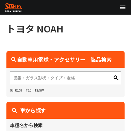
TOP
トヨタ
NOAH
企業情報
製品情報
自動車用電球・アクセサリー 製品検索
テクノロジー
サステナビリティ
例：R103 T10 12/5W
株主・投資家情報
ニュース
車から探す
採用情報
車種名から検索