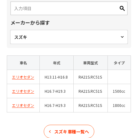
日本語
English
中文
サイト内検索
メーカーから探す
スズキ
製品検索
全て
車名
年式
車両型式
タイプ
エリオセダン
H13.11-H16.8
RA21S.RC51S
例：
VFHY1104P、LLF0111A、ULR4B、SL035
エリオセダン
H16.7-H19.3
RA21S.RC51S
1500cc
お問い合わせ
エリオセダン
H16.7-H19.3
RA21S.RC51S
1800cc
スズキ
車種一覧へ