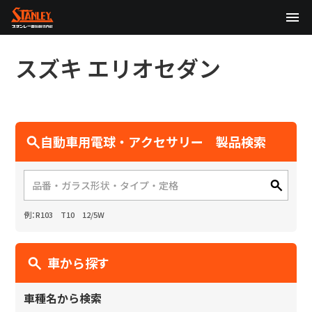
TOP
スズキ
エリオセダン
企業情報
製品情報
自動車用電球・アクセサリー 製品検索
テクノロジー
サステナビリティ
例：R103 T10 12/5W
株主・投資家情報
ニュース
車から探す
採用情報
車種名から検索