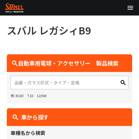
TOP
スバル
レガシィB9
企業情報
製品情報
自動車用電球・アクセサリー 製品検索
テクノロジー
サステナビリティ
例：R103 T10 12/5W
株主・投資家情報
ニュース
車から探す
採用情報
車種名から検索