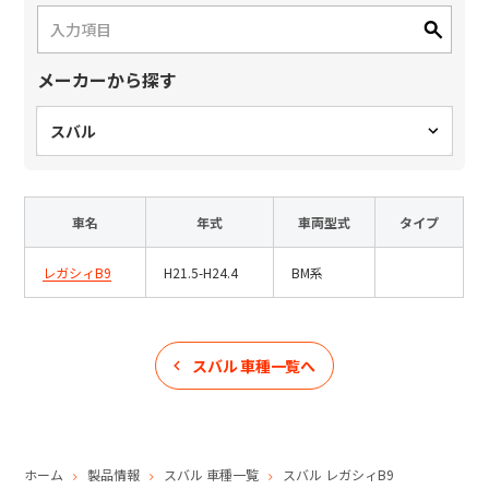
日本語
English
中文
サイト内検索
メーカーから探す
スバル
製品検索
全て
車名
年式
車両型式
タイプ
レガシィB9
H21.5-H24.4
BM系
例：
VFHY1104P、LLF0111A、ULR4B、SL035
お問い合わせ
スバル
車種一覧へ
ホーム
製品情報
スバル
車種一覧
スバル
レガシィB9