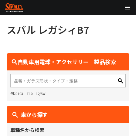
TOP
スバル
レガシィB7
企業情報
製品情報
自動車用電球・アクセサリー 製品検索
テクノロジー
サステナビリティ
例：R103 T10 12/5W
株主・投資家情報
ニュース
車から探す
採用情報
車種名から検索