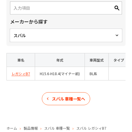
日本語
English
中文
サイト内検索
メーカーから探す
スバル
製品検索
全て
車名
年式
車両型式
タイプ
レガシィB7
H15.6-H18.4(マイナー前)
BL系
例：
VFHY1104P、LLF0111A、ULR4B、SL035
お問い合わせ
スバル
車種一覧へ
ホーム
製品情報
スバル
車種一覧
スバル
レガシィB7