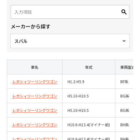
日本語
English
中文
サイト内検索
メーカーから探す
スバル
製品検索
全て
車名
年式
車両型式
レガシィツーリングワゴン
H1.2-H5.9
BF系
例：
VFHY1104P、LLF0111A、ULR4B、SL035
お問い合わせ
レガシィツーリングワゴン
H5.10-H10.5
BG系
レガシィツーリングワゴン
H5.10-H10.5
BG系
レガシィツーリングワゴン
H10.6-H13.4(マイナー前)
BH系
レガシィツーリングワゴン
H10.6-H13.4(マイナー前)
BH系