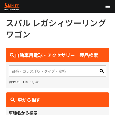
TOP
スバル
レガシィツーリング
企業情報
ワゴン
製品情報
自動車用電球・アクセサリー 製品検索
テクノロジー
サステナビリティ
株主・投資家情報
例：R103 T10 12/5W
ニュース
車から探す
採用情報
車種名から検索