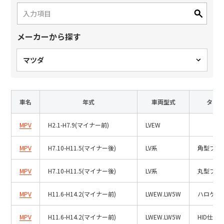
日本語
English
中文
サイト内検索
メーカーから探す
マツダ
製品検索
全て
車名
年式
車両型式
タイ
MPV
H2.1-H7.9(マイナー前)
LVEW
例：
VFHY1104P、LLF0111A、ULR4B、SL035
MPV
H7.10-H11.5(マイナー後)
LV系
角型フォ
お問い合わせ
MPV
H7.10-H11.5(マイナー後)
LV系
丸型フォ
MPV
H11.6-H14.2(マイナー前)
LWEW.LW5W
ハロゲン
MPV
H11.6-H14.2(マイナー前)
LWEW.LW5W
HID仕様