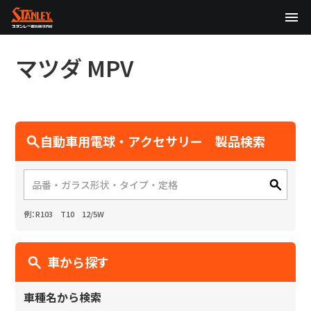
TOP
マツダ
MPV
企業情報
製品情報
自動車用電球・アクセサリー 製品検索
テクノロジー
サステナビリティ
例：R103 T10 12/5W
株主・投資家情報
ニュース
車から探す
採用情報
車種名から検索