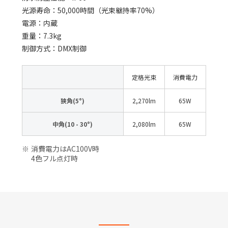
光源寿命：50,000時間（光束継持率70%）
電源：内蔵
重量：7.3kg
制御方式：DMX制御
定格光束
消費電力
狭角(5°)
2,270lm
65W
中角(10 - 30°)
2,080lm
65W
消費電力はAC100V時
4色フル点灯時