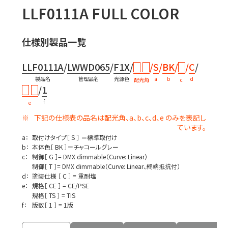
LLF0111A FULL COLOR
仕様別製品一覧
LLF0111A
/
LWWD065
/
F1X
/
/
S
/
BK
/
/
C
/
製品名
管理品名
光源色
a
b
d
配光角
c
/
1
f
e
下記の仕様表の品名は配光角、a、b、c、d、e のみを表記し
ています。
a：
取付けタイプ［ S ］ ＝標準取付け
b：
本体色［ BK ］＝チャコールグレー
c：
制御［ G ］= DMX dimmable（Curve: Linear）
制御［ T ］= DMX dimmable（Curve: Linear、終端抵抗付）
d：
塗装仕様 ［ C ］ = 重耐塩
e：
規格［ CE ］ = CE/PSE
規格［ TS ］ = TIS
f：
版数［ 1 ］ = 1版