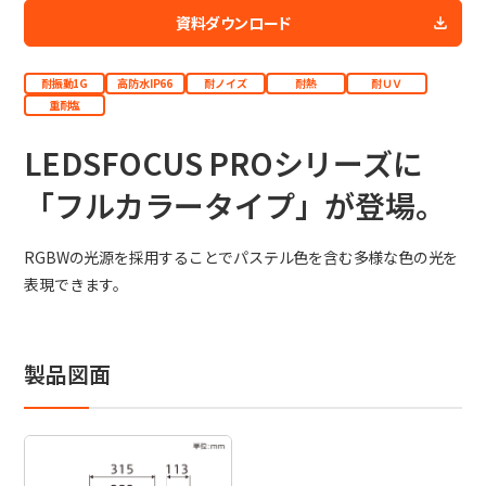
資料ダウンロード
日本語
English
中文
サイト内検索
耐振動1G
高防水IP66
耐ノイズ
耐熱
耐ＵＶ
重耐塩
LEDSFOCUS PROシリーズに
製品検索
「フルカラータイプ」が登場。
全て
RGBWの光源を採用することでパステル色を含む多様な色の光を
表現できます。
例：
VFHY1104P、LLF0111A、ULR4B、SL035
お問い合わせ
製品図面