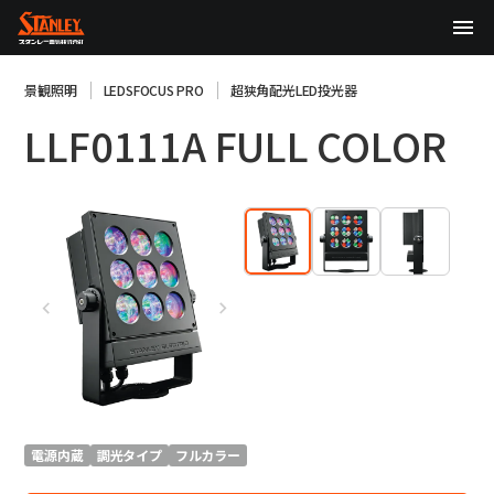
TOP
景観照明
LEDSFOCUS PRO
超狭角配光LED投光器
LLF0111A FULL COLOR
企業情報
製品情報
テクノロジー
サステナビリティ
株主・投資家情報
ニュース
採用情報
電源内蔵
調光タイプ
フルカラー