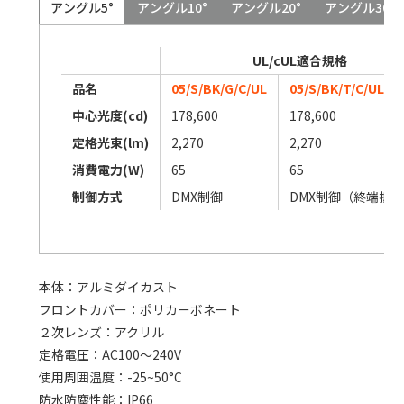
アングル5°
アングル10°
アングル20°
アングル30°
UL/cUL適合規格
品名
05/S/BK/G/C/UL
05/S/BK/T/C/UL
中心光度(cd)
178,600
178,600
定格光束(lm)
2,270
2,270
消費電力(W)
65
65
制御方式
DMX制御
DMX制御（終端抵
本体：アルミダイカスト
フロントカバー：ポリカーボネート
２次レンズ：アクリル
定格電圧：AC100～240V
使用周囲温度：-25~50°C
防水防塵性能：IP66