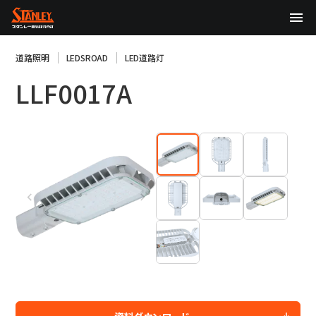
TOP
道路照明
LEDSROAD
LED道路灯
LLF0017A
企業情報
製品情報
テクノロジー
サステナビリティ
株主・投資家情報
ニュース
採用情報