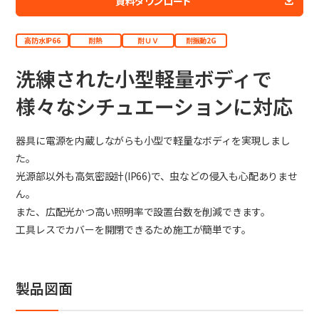
資料ダウンロード
日本語
English
中文
サイト内検索
高防水IP66
耐熱
耐ＵＶ
耐振動2G
洗練された小型軽量ボディで
様々なシチュエーションに対応
製品検索
全て
器具に電源を内蔵しながらも小型で軽量なボディを実現しまし
た。
光源部以外も高気密設計(IP66)で、虫などの侵入も心配ありませ
ん。
例：
VFHY1104P、LLF0111A、ULR4B、SL035
また、広配光かつ高い照明率で設置台数を削減できます。
お問い合わせ
工具レスでカバーを開閉できるため施工が簡単です。
製品図面