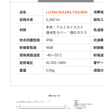
品名
LLF0017A/LEN1/72/E/IN/A
消費電力
定格光束
5,300 lm
固有エネ
本体：アルミダイカスト
材質
色温度
透光性カバー：強化ガラス
防水防塵性能
IP66
光源寿命
耐衝撃性能
IK08
耐振動能
使用周囲温度
-40～55℃
耐風速
定格電圧
AC200~240V
雷サージ
重量
5.0kg
道路の種