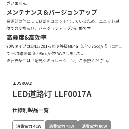
ざいません。
メンテナンス＆バージョンアップ
電源部の他にＬＥＤ部をユニット化しているため、ユニット単
位での交換及び、バージョンアップが可能です。
高輝度&高効率
90WタイプはEN13201-2照明等級ME4a（L≧0.75cd/㎡）に対し
て 平均路面輝度0.95cd/㎡を実現しました。
※計算条件は「配光シミュレーション」ご参照ください。
LEDSROAD
LED道路灯 LLF0017A
仕様別製品一覧
消費電力 42W
消費電力 70W
消費電力 90W