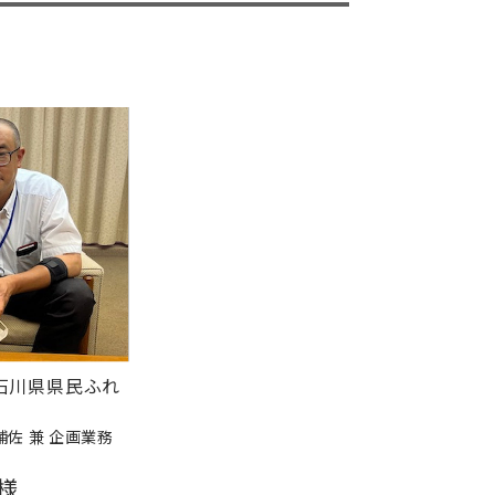
石川県県民ふれ
補佐 兼 企画業務
様