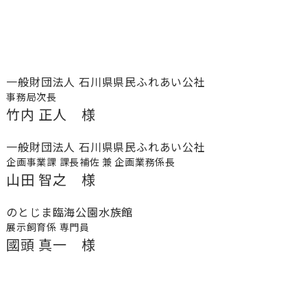
一般財団法人 石川県県民ふれあい公社
事務局次長
竹内 正人 様
一般財団法人 石川県県民ふれあい公社
企画事業課 課長補佐 兼 企画業務係長
山田 智之 様
のとじま臨海公園水族館
展示飼育係 専門員
國頭 真一 様