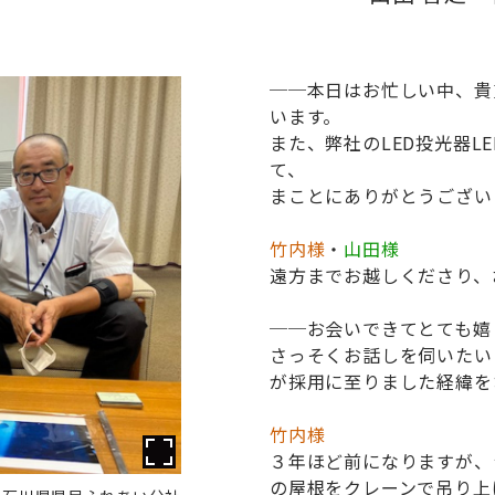
本日はお忙しい中、貴
います。
また、弊社のLED投光器LE
て、
まことにありがとうござい
竹内様
・
山田様
遠方までお越しくださり、
お会いできてとても嬉
さっそくお話しを伺いたいと思
が採用に至りました経緯を
竹内様
３年ほど前になりますが、
の屋根をクレーンで吊り上