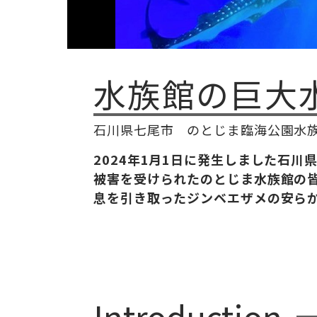
水族館の巨大
石川県七尾市 のとじま臨海公園水
2024年1月1日に発生しました石
被害を受けられたのとじま水族館の
息を引き取ったジンベエザメの安ら
Introduction