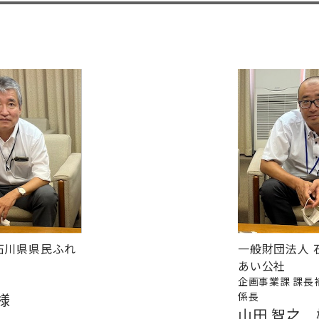
石川県県民ふれ
一般財団法人 
あい公社
企画事業課 課長
様
係長
山田 智之 