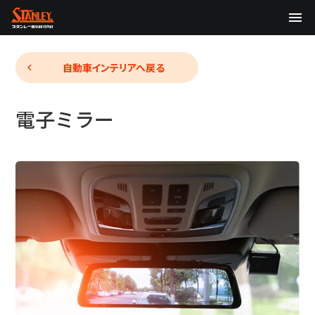
TOP
自動車インテリア
へ戻る
企業情報
電子ミラー
製品情報
テクノロジー
サステナビリティ
株主・投資家情報
ニュース
採用情報