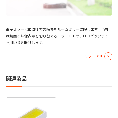
日本語
English
中文
サイト内検索
電子ミラーは車体後方の映像をルームミラーに映します。当社
は鏡面と映像表示を切り替えるミラーLCDや、LCDバックライ
製品検索
ト用LEDを提供します。
全て
ミラーLCD
例：
VFHY1104P、LLF0111A、ULR4B、SL035
関連製品
お問い合わせ