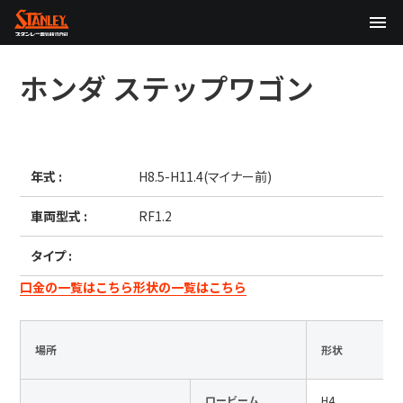
TOP
ホンダ
ステップワゴン
企業情報
製品情報
年式 :
H8.5-H11.4(マイナー前)
テクノロジー
車両型式 :
RF1.2
サステナビリティ
タイプ :
株主・投資家情報
口金の一覧はこちら
形状の一覧はこちら
ニュース
場所
形状
採用情報
ロービーム
H4