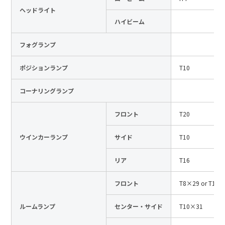
ヘッドライト
日本語
English
中文
ハイビーム
サイト内検索
フォグランプ
ポジションランプ
T10
製品検索
コーナリングランプ
全て
フロント
T20
ウインカーランプ
サイド
T10
例：
VFHY1104P、LLF0111A、ULR4B、SL035
お問い合わせ
リア
T16
フロント
T8×29 or T10
ルームランプ
センター・サイド
T10×31