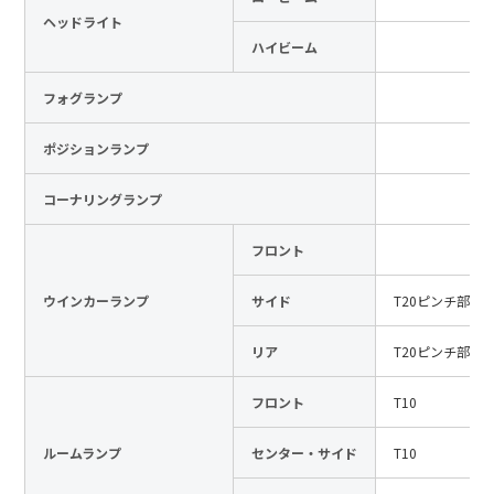
ヘッドライト
日本語
English
中文
ハイビーム
サイト内検索
フォグランプ
ポジションランプ
製品検索
コーナリングランプ
全て
フロント
ウインカーランプ
サイド
T20ピンチ部違
例：
VFHY1104P、LLF0111A、ULR4B、SL035
お問い合わせ
リア
T20ピンチ部違
フロント
T10
ルームランプ
センター・サイド
T10