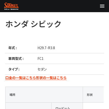
TOP
ホンダ
シビック
企業情報
製品情報
年式 :
H29.7-R3.8
テクノロジー
車両型式 :
FC1
サステナビリティ
タイプ :
セダン
株主・投資家情報
口金の一覧はこちら
形状の一覧はこちら
ニュース
場所
形状
採用情報
ロービーム