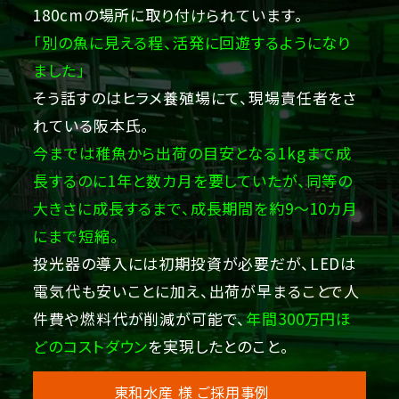
180cmの場所に取り付けられています。
「別の魚に見える程、活発に回遊するようになり
ました」
そう話すのはヒラメ養殖場にて、現場責任者をさ
れている阪本氏。
今までは稚魚から出荷の目安となる1kgまで成
長するのに1年と数カ月を要していたが、同等の
大きさに成長するまで、成長期間を約9～10カ月
にまで短縮。
投光器の導入には初期投資が必要だが、LEDは
電気代も安いことに加え、出荷が早まることで人
件費や燃料代が削減が可能で、
年間300万円ほ
どのコストダウン
を実現したとのこと。
東和水産 様 ご採用事例