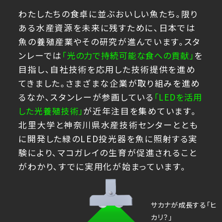
日本語
English
中文
わたしたちの食卓に並ぶおいしい魚たち。限り
サイト内検索
ある水産資源を未来に残すために、日本では
魚の養殖産業やその研究が進んでいます。スタ
ンレーでは
「光の力で持続可能な食への貢献」
を
目指し、自社技術を応用した技術提供を進め
製品検索
てきました。さまざまな企業が取り組みを進め
全て
るなか、スタンレーが参画している
「LEDを活用
した光養殖技術」
が近年注目を集めています。
北里大学と神奈川県水産技術センターととも
に開発した緑のLED投光器を魚に照射する実
例：
VFHY1104P、LLF0111A、ULR4B、SL035
お問い合わせ
験により、マコガレイの生育が促進されること
がわかり、すでに実用化が始まっています。
サカナが成長する「ヒ
カリ？」