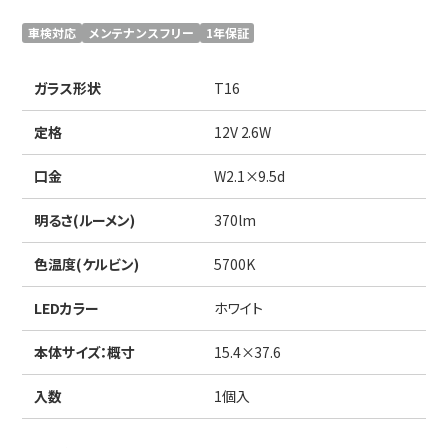
日本語
English
中文
車検対応
メンテナンスフリー
1年保証
サイト内検索
ガラス形状
T16
定格
12V 2.6W
製品検索
口金
W2.1×9.5d
全て
明るさ(ルーメン)
370lm
色温度(ケルビン)
5700K
例：
VFHY1104P、LLF0111A、ULR4B、SL035
お問い合わせ
LEDカラー
ホワイト
本体サイズ：概寸
15.4×37.6
入数
1個入