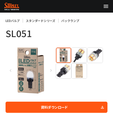
TOP
LEDバルブ
スタンダードシリーズ
バックランプ
SL051
企業情報
製品情報
テクノロジー
サステナビリティ
株主・投資家情報
ニュース
採用情報
資料ダウンロード