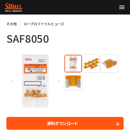
TOP
その他
ロープロファイルヒューズ
SAF8050
企業情報
製品情報
テクノロジー
サステナビリティ
株主・投資家情報
ニュース
採用情報
資料ダウンロード