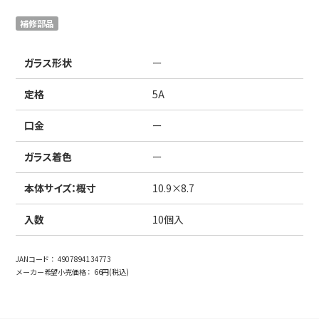
日本語
English
中文
補修部品
サイト内検索
ガラス形状
ー
定格
5A
製品検索
口金
ー
全て
ガラス着色
ー
本体サイズ：概寸
10.9×8.7
例：
VFHY1104P、LLF0111A、ULR4B、SL035
お問い合わせ
入数
10個入
JANコード：
4907894134773
メーカー希望小売価格：
66円(税込)