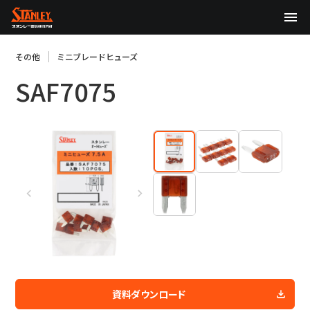
TOP
その他
ミニブレードヒューズ
SAF7075
企業情報
製品情報
テクノロジー
サステナビリティ
株主・投資家情報
ニュース
採用情報
資料ダウンロード