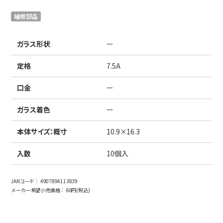
日本語
English
中文
補修部品
サイト内検索
ガラス形状
ー
定格
7.5A
製品検索
口金
ー
全て
ガラス着色
ー
本体サイズ：概寸
10.9×16.3
例：
VFHY1104P、LLF0111A、ULR4B、SL035
お問い合わせ
入数
10個入
JANコード：
4907894113839
メーカー希望小売価格：
66円(税込)