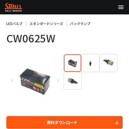
TOP
LEDバルブ
スタンダードシリーズ
バックランプ
CW0625W
企業情報
製品情報
テクノロジー
サステナビリティ
株主・投資家情報
ニュース
採用情報
資料ダウンロード