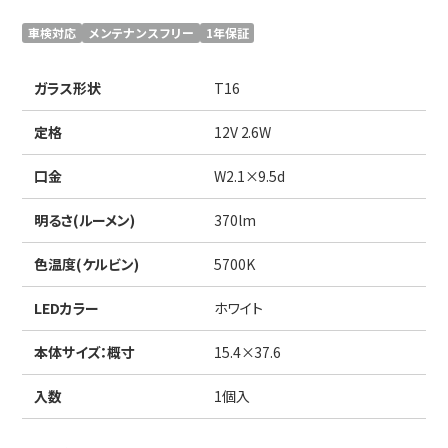
日本語
English
中文
車検対応
メンテナンスフリー
1年保証
サイト内検索
ガラス形状
T16
定格
12V 2.6W
製品検索
口金
W2.1×9.5d
全て
明るさ(ルーメン)
370lm
色温度(ケルビン)
5700K
例：
VFHY1104P、LLF0111A、ULR4B、SL035
お問い合わせ
LEDカラー
ホワイト
本体サイズ：概寸
15.4×37.6
入数
1個入