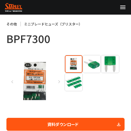
TOP
その他
ミニブレードヒューズ（ブリスター）
BPF7300
企業情報
製品情報
テクノロジー
サステナビリティ
株主・投資家情報
ニュース
採用情報
資料ダウンロード