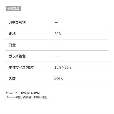
日本語
English
中文
補修部品
サイト内検索
ガラス形状
ー
定格
30A
製品検索
口金
ー
全て
ガラス着色
ー
本体サイズ：概寸
10.9×16.3
例：
VFHY1104P、LLF0111A、ULR4B、SL035
お問い合わせ
入数
5個入
JANコード：
4907894113952
メーカー希望小売価格：
418円(税込)