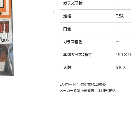
ガラス形状
ー
定格
7.5A
口金
ー
ガラス着色
ー
本体サイズ：概寸
19.1×18
入数
5個入
JANコード：
4907894110845
メーカー希望小売価格：
352円(税込)