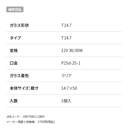
日本語
English
中文
補修部品
サイト内検索
ガラス形状
T14.7
タイプ
T14.7
製品検索
定格
12V 30/30W
全て
口金
P15d-25-1
ガラス着色
クリア
例：
VFHY1104P、LLF0111A、ULR4B、SL035
お問い合わせ
本体サイズ：概寸
14.7×50
入数
1個入
JANコード：
4907894112894
メーカー希望小売価格：
2750円(税込)