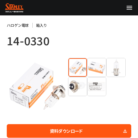
TOP
ハロゲン電球
箱入り
14-0330
企業情報
製品情報
テクノロジー
サステナビリティ
株主・投資家情報
ニュース
採用情報
資料ダウンロード