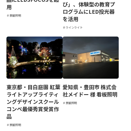
び」、体験型の教育プ
用
ログラムにLED投光器
＃景観照明
を活用
＃ラインライト
東京都・目白庭園 紅葉
愛知県・豊田市 株式会
ライトアップライティ
社メイドー 様 看板照明
ングデザインスクール
＃景観照明
コンペ最優秀賞受賞作
品
＃景観照明