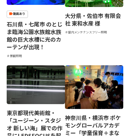
動画あり
大分県・佐伯市 有限会
社 東和水産 様
石川県・七尾市 のとじ
ま臨海公園水族館水族
＃屋内メンテナンスフリー照明
館の巨大水槽に光のカ
ーテンが出現！
＃景観照明
東京都現代美術館・
神奈川県・横浜市 ポケ
「ユージーン・スタジ
モングローバルアカデ
オ 新しい海」展での作
ミー「学童保育＋まな
品にLEDSFOCUSを起