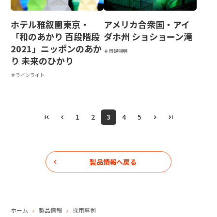
ホテル雅叙園東京・
アメリカ合衆国・アイ
「和のあかり 百段階段
ダホ州 ショショーン滝
2021」ニッポンのあか
＃景観照明
り 未来のひかり
＃ラインライト
1
2
3
4
5
製品情報へ戻る
ホーム
製品情報
採用事例