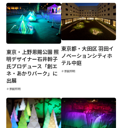
東京都・大田区 羽田イ
東京・上野恩賜公園 照
ノベーションシティホ
明デザイナー石井幹子
テル中庭
氏プロデュース「創エ
＃景観照明
ネ・あかりパーク」に
出展
＃景観照明