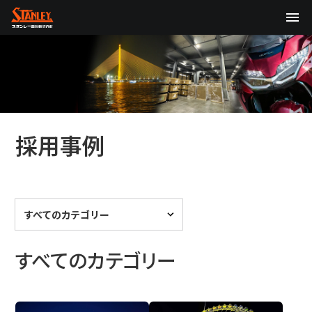
TOP
企業情報
製品情報
採用事例
テクノロジー
サステナビリティ
すべてのカテゴリー
株主・投資家情報
ニュース
すべてのカテゴリー
採用情報