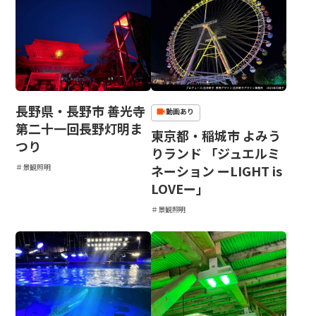
日本語
English
中文
サイト内検索
製品検索
長野県・長野市 善光寺
動画あり
第二十一回長野灯明ま
全て
東京都・稲城市 よみう
つり
りランド 「ジュエルミ
＃景観照明
ネーション ーLIGHT is
LOVEー」
例：
VFHY1104P、LLF0111A、ULR4B、SL035
＃景観照明
お問い合わせ