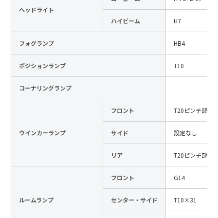
ヘッドライト
日本語
English
中文
ハイビーム
H7
サイト内検索
フォグランプ
HB4
ポジションランプ
T10
製品検索
コーナリングランプ
全て
フロント
T20ピンチ部違
ウインカーランプ
サイド
設定なし
例：
VFHY1104P、LLF0111A、ULR4B、SL035
お問い合わせ
リア
T20ピンチ部違
フロント
G14
ルームランプ
センター・サイド
T10×31