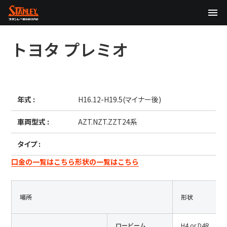
TOP
トヨタ
プレミオ
企業情報
製品情報
年式 :
H16.12-H19.5(マイナー後)
テクノロジー
車両型式 :
AZT.NZT.ZZT24系
サステナビリティ
タイプ :
株主・投資家情報
口金の一覧はこちら
形状の一覧はこちら
ニュース
場所
形状
採用情報
ロービーム
H4 or D4R