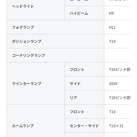
ヘッドライト
日本語
English
中文
ハイビーム
H9
サイト内検索
フォグランプ
H11
ポジションランプ
T10
製品検索
コーナリングランプ
全て
フロント
T20ピンチ部違
ウインカーランプ
サイド
ASSY
例：
VFHY1104P、LLF0111A、ULR4B、SL035
お問い合わせ
リア
T20ピンチ部違
フロント
T10
ルームランプ
センター・サイド
T10×31