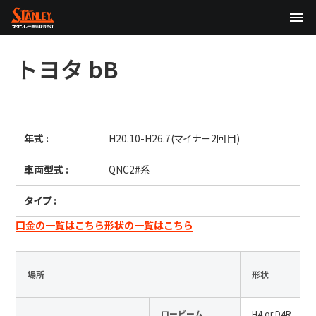
TOP
トヨタ
bB
企業情報
製品情報
年式 :
H20.10-H26.7(マイナー2回目)
テクノロジー
車両型式 :
QNC2#系
サステナビリティ
タイプ :
株主・投資家情報
口金の一覧はこちら
形状の一覧はこちら
ニュース
場所
形状
採用情報
ロービーム
H4 or D4R