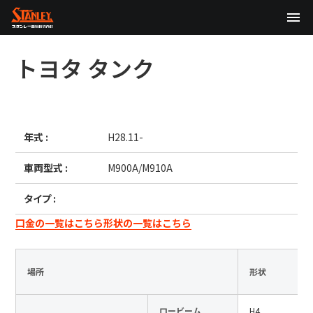
TOP
トヨタ
タンク
企業情報
製品情報
年式 :
H28.11-
テクノロジー
車両型式 :
M900A/M910A
サステナビリティ
タイプ :
株主・投資家情報
口金の一覧はこちら
形状の一覧はこちら
ニュース
場所
形状
採用情報
ロービーム
H4