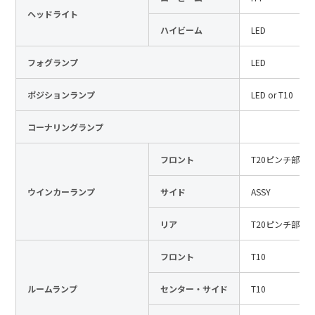
ヘッドライト
日本語
English
中文
ハイビーム
LED
サイト内検索
フォグランプ
LED
ポジションランプ
LED or T10
製品検索
コーナリングランプ
全て
フロント
T20ピンチ部違
ウインカーランプ
サイド
ASSY
例：
VFHY1104P、LLF0111A、ULR4B、SL035
お問い合わせ
リア
T20ピンチ部違
フロント
T10
ルームランプ
センター・サイド
T10