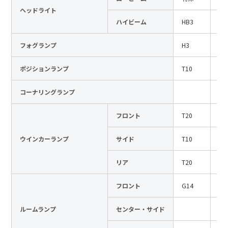
ヘッドライト
日本語
English
中文
ハイビーム
HB3
12
サイト内検索
フォグランプ
H3
12
ポジションランプ
T10
12
製品検索
コーナリングランプ
全て
フロント
T20
12
ウインカーランプ
サイド
T10
12
例：
VFHY1104P、LLF0111A、ULR4B、SL035
お問い合わせ
リア
T20
12
フロント
G14
12
ルームランプ
センター・サイド