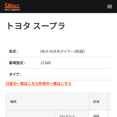
TOP
トヨタ
スープラ
企業情報
製品情報
年式 :
H8.4-H14.8(マイナー2回目)
テクノロジー
車両型式 :
JZA80
サステナビリティ
タイプ :
株主・投資家情報
口金の一覧はこちら
形状の一覧はこちら
ニュース
場所
形状
定
採用情報
ロービーム
特殊