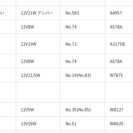
違い
12V21W アンバー
No.583
A4957
12V8W
No.74
A578A
12V10W
No.72
A3175B
12V8W
No.74
A578A
12V21/5W
No.14(No.83)
W7875
12V5W
No.35(No.85)
WB127
12V16W
No.51
WB625