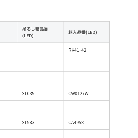
吊るし箱品番
箱入品番(LED)
(LED)
RK41･42
SL035
CW0127W
SL583
CA4958