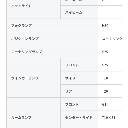
ヘッドライト
日本語
English
中文
ハイビーム
サイト内検索
フォグランプ
H3C
ポジションランプ
コーナリングと
製品検索
コーナリングランプ
S25
全て
フロント
S25
ウインカーランプ
サイド
T10
例：
VFHY1104P、LLF0111A、ULR4B、SL035
お問い合わせ
リア
T20
フロント
G14
ルームランプ
センター・サイド
T10×31