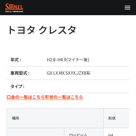
TOP
トヨタ
クレスタ
企業情報
製品情報
年式 :
H2.8-H4.9(マイナー後)
テクノロジー
車両型式 :
GX.LX.MX.SX.YX.JZX8系
サステナビリティ
タイプ :
株主・投資家情報
口金の一覧はこちら
形状の一覧はこちら
ニュース
場所
形状
採用情報
ロービーム
H4