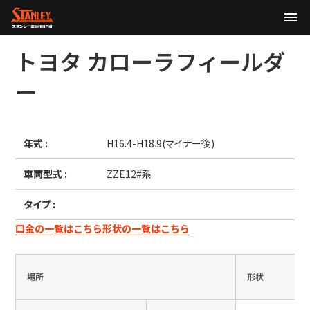
TOP
トヨタ
カローラフィールダ
企業情報
ー
製品情報
年式 :
H16.4-H18.9(マイナー後)
テクノロジー
車両型式 :
ZZE12#系
サステナビリティ
タイプ :
株主・投資家情報
口金の一覧はこちら
形状の一覧はこちら
ニュース
場所
形状
採用情報