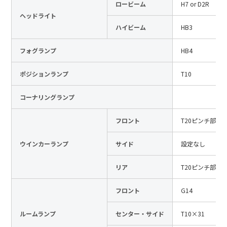
ロービーム
H7 or D2R
日本語
English
中文
ヘッドライト
サイト内検索
ハイビーム
HB3
フォグランプ
HB4
製品検索
ポジションランプ
T10
全て
コーナリングランプ
フロント
T20ピンチ部違
例：
VFHY1104P、LLF0111A、ULR4B、SL035
ウインカーランプ
サイド
設定なし
お問い合わせ
リア
T20ピンチ部違
フロント
G14
ルームランプ
センター・サイド
T10×31