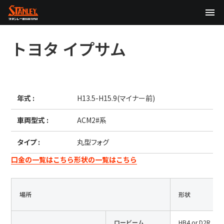
TOP
トヨタ
イプサム
企業情報
製品情報
年式 :
H13.5-H15.9(マイナー前)
テクノロジー
車両型式 :
ACM2#系
サステナビリティ
タイプ :
丸型フォグ
株主・投資家情報
口金の一覧はこちら
形状の一覧はこちら
ニュース
場所
形状
採用情報
ロービーム
HB4 or D2R