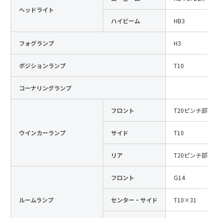
ヘッドライト
日本語
English
中文
ハイビーム
HB3
サイト内検索
フォグランプ
H3
ポジションランプ
T10
製品検索
コーナリングランプ
全て
フロント
T20ピンチ部違
ウインカーランプ
サイド
T10
例：
VFHY1104P、LLF0111A、ULR4B、SL035
お問い合わせ
リア
T20ピンチ部違
フロント
G14
ルームランプ
センター・サイド
T10×31