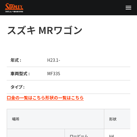
TOP
スズキ
MRワゴン
企業情報
製品情報
年式 :
H23.1-
テクノロジー
車両型式 :
MF33S
サステナビリティ
タイプ :
株主・投資家情報
口金の一覧はこちら
形状の一覧はこちら
ニュース
場所
形状
採用情報
ロービーム
H4