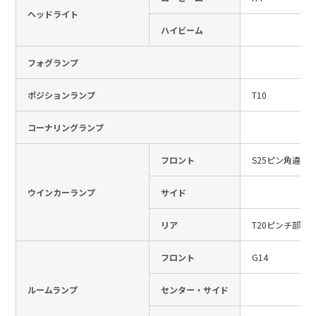
ヘッドライト
日本語
English
中文
ハイビーム
サイト内検索
フォグランプ
ポジションランプ
T10
製品検索
コーナリングランプ
全て
フロント
S25ピン角違い
ウインカーランプ
サイド
例：
VFHY1104P、LLF0111A、ULR4B、SL035
お問い合わせ
リア
T20ピンチ部違
フロント
G14
ルームランプ
センター・サイド