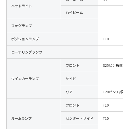
ヘッドライト
日本語
English
中文
ハイビーム
サイト内検索
フォグランプ
ポジションランプ
T10
製品検索
コーナリングランプ
全て
フロント
S25ピン角違い
ウインカーランプ
サイド
例：
VFHY1104P、LLF0111A、ULR4B、SL035
お問い合わせ
リア
T20ピンチ部違
フロント
T10
ルームランプ
センター・サイド
T10