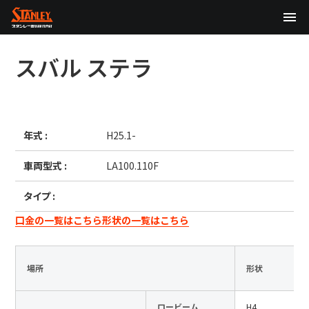
TOP
スバル
ステラ
企業情報
製品情報
年式 :
H25.1-
テクノロジー
車両型式 :
LA100.110F
サステナビリティ
タイプ :
株主・投資家情報
口金の一覧はこちら
形状の一覧はこちら
ニュース
場所
形状
採用情報
ロービーム
H4