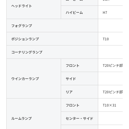
ヘッドライト
日本語
English
中文
ハイビーム
H7
サイト内検索
フォグランプ
ポジションランプ
T10
製品検索
コーナリングランプ
全て
フロント
T20ピンチ部違
ウインカーランプ
サイド
例：
VFHY1104P、LLF0111A、ULR4B、SL035
お問い合わせ
リア
T20ピンチ部違
フロント
T10×31
ルームランプ
センター・サイド