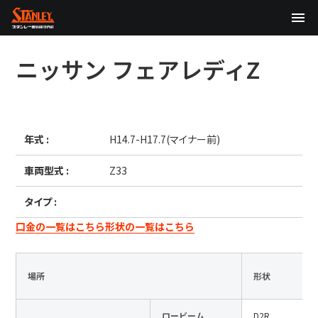
TOP
ニッサン
フェアレディZ
企業情報
製品情報
年式 :
H14.7-H17.7(マイナー前)
テクノロジー
車両型式 :
Z33
サステナビリティ
タイプ :
株主・投資家情報
口金の一覧はこちら
形状の一覧はこちら
ニュース
場所
形状
採用情報
ロービーム
D2R