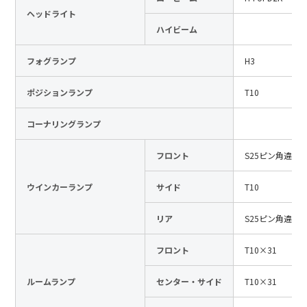
ヘッドライト
日本語
English
中文
ハイビーム
サイト内検索
フォグランプ
H3
ポジションランプ
T10
製品検索
コーナリングランプ
全て
フロント
S25ピン角違い
ウインカーランプ
サイド
T10
例：
VFHY1104P、LLF0111A、ULR4B、SL035
お問い合わせ
リア
S25ピン角違い
フロント
T10×31
ルームランプ
センター・サイド
T10×31