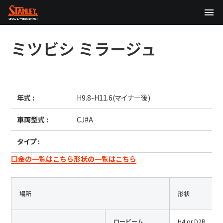
TOP
ミツビシ
ミラージュ
企業情報
製品情報
年式 :
H9.8-H11.6(マイナー後)
テクノロジー
車両型式 :
CJ#A
サステナビリティ
タイプ :
株主・投資家情報
口金の一覧はこちら
形状の一覧はこちら
ニュース
場所
形状
採用情報
ロービーム
H4 or D2R