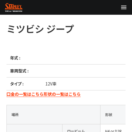
TOP
ミツビシ
ジープ
企業情報
製品情報
年式 :
テクノロジー
車両型式 :
サステナビリティ
タイプ :
12V車
株主・投資家情報
口金の一覧はこちら
形状の一覧はこちら
ニュース
場所
形状
採用情報
ロービーム
H4 or D2R