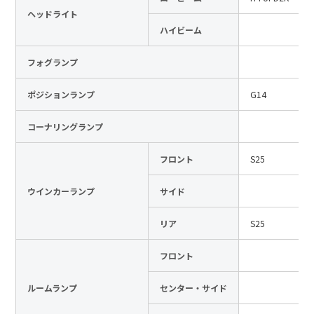
ヘッドライト
日本語
English
中文
ハイビーム
サイト内検索
フォグランプ
ポジションランプ
G14
製品検索
コーナリングランプ
全て
フロント
S25
ウインカーランプ
サイド
例：
VFHY1104P、LLF0111A、ULR4B、SL035
お問い合わせ
リア
S25
フロント
ルームランプ
センター・サイド