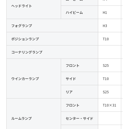
ヘッドライト
日本語
English
中文
ハイビーム
H1
1
サイト内検索
フォグランプ
H3
1
ポジションランプ
T10
1
製品検索
コーナリングランプ
全て
フロント
S25
1
ウインカーランプ
サイド
T10
1
例：
VFHY1104P、LLF0111A、ULR4B、SL035
お問い合わせ
リア
S25
1
フロント
T10×31
1
ルームランプ
センター・サイド