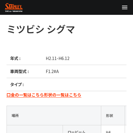
TOP
ミツビシ
シグマ
企業情報
製品情報
年式 :
H2.11-H6.12
テクノロジー
車両型式 :
F1.2#A
サステナビリティ
タイプ :
株主・投資家情報
口金の一覧はこちら
形状の一覧はこちら
ニュース
場所
形状
採用情報
ロービーム
H4
1