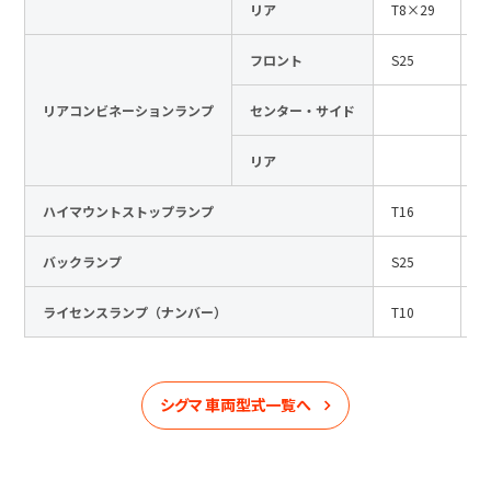
リア
T8×29
1
フロント
S25
1
リアコンビネーションランプ
センター・サイド
リア
ハイマウントストップランプ
T16
1
バックランプ
S25
1
ライセンスランプ（ナンバー）
T10
1
シグマ
車両型式一覧へ