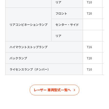
リア
T10
1
フロント
T20
1
リアコンビネーションランプ
センター・サイド
リア
ハイマウントストップランプ
T16
1
バックランプ
T20
1
ライセンスランプ（ナンバー）
T10
1
レーザー
車両型式一覧へ