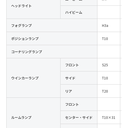
ヘッドライト
日本語
English
中文
ハイビーム
サイト内検索
フォグランプ
H3a
1
ポジションランプ
T10
1
製品検索
コーナリングランプ
全て
フロント
S25
1
ウインカーランプ
サイド
T10
1
例：
VFHY1104P、LLF0111A、ULR4B、SL035
お問い合わせ
リア
T20
1
フロント
ルームランプ
センター・サイド
T10×31
1