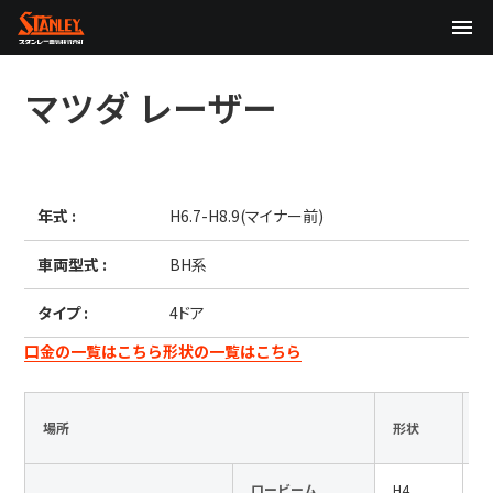
TOP
マツダ
レーザー
企業情報
製品情報
年式 :
H6.7-H8.9(マイナー前)
テクノロジー
車両型式 :
BH系
サステナビリティ
タイプ :
4ドア
株主・投資家情報
口金の一覧はこちら
形状の一覧はこちら
ニュース
場所
形状
採用情報
ロービーム
H4
1