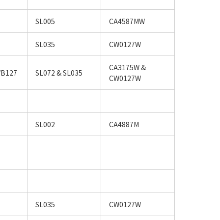
SL005
CA4587MW
SL035
CW0127W
CA3175W &
WB127
SL072 & SL035
CW0127W
SL002
CA4887M
SL035
CW0127W