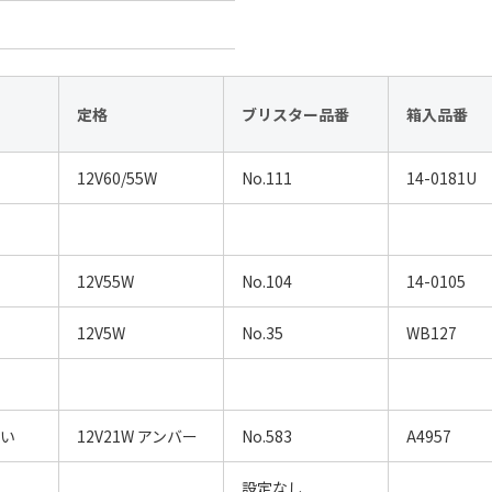
定格
ブリスター品番
箱入品番
12V60/55W
No.111
14-0181U
12V55W
No.104
14-0105
12V5W
No.35
WB127
違い
12V21W アンバー
No.583
A4957
設定なし