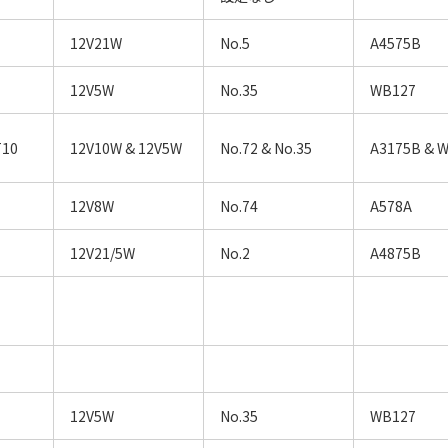
12V21W
No.5
A4575B
12V5W
No.35
WB127
T10
12V10W & 12V5W
No.72 & No.35
A3175B & 
12V8W
No.74
A578A
12V21/5W
No.2
A4875B
12V5W
No.35
WB127