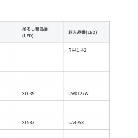
吊るし箱品番
箱入品番(LED)
(LED)
RK41･42
SL035
CW0127W
SL583
CA4958