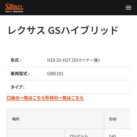
TOP
レクサス
GSハイブリッド
企業情報
製品情報
年式 :
H19.10-H27.10(マイナー後)
テクノロジー
車両型式 :
GWS191
サステナビリティ
タイプ :
株主・投資家情報
口金の一覧はこちら
形状の一覧はこちら
ニュース
場所
形状
採用情報
ロービーム
D4S