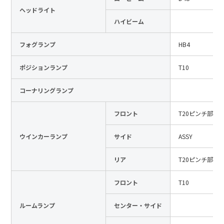
ヘッドライト
日本語
English
中文
ハイビーム
サイト内検索
フォグランプ
HB4
ポジションランプ
T10
製品検索
コーナリングランプ
全て
フロント
T20ピンチ部違
ウインカーランプ
サイド
ASSY
例：
VFHY1104P、LLF0111A、ULR4B、SL035
お問い合わせ
リア
T20ピンチ部違
フロント
T10
ルームランプ
センター・サイド